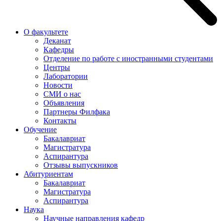
О факультете
Деканат
Кафедры
Отделение по работе с иностранными студентами
Центры
Лаборатории
Новости
СМИ о нас
Объявления
Партнеры Филфака
Контакты
Обучение
Бакалавриат
Магистратура
Аспирантура
Отзывы выпускников
Абитуриентам
Бакалавриат
Магистратура
Аспирантура
Наука
Научные направления кафедр