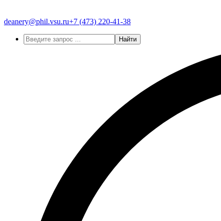
deanery@phil.vsu.ru
+7 (473)
220-41-38
Найти