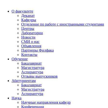
О факультете
Деканат
Кафедры
Отделение по работе с иностранными студентами
Центры
Лаборатории
Новости
СМИ о нас
Объявления
Партнеры Филфака
Контакты
Обучение
Бакалавриат
Магистратура
Аспирантура
Отзывы выпускников
Абитуриентам
Бакалавриат
Магистратура
Аспирантура
Наука
Научные направления кафедр
Конференции