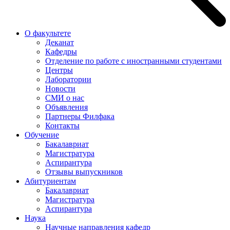
О факультете
Деканат
Кафедры
Отделение по работе с иностранными студентами
Центры
Лаборатории
Новости
СМИ о нас
Объявления
Партнеры Филфака
Контакты
Обучение
Бакалавриат
Магистратура
Аспирантура
Отзывы выпускников
Абитуриентам
Бакалавриат
Магистратура
Аспирантура
Наука
Научные направления кафедр