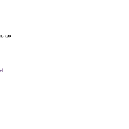
ь как
64
.