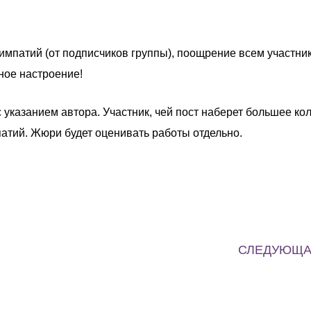
х симпатий (от подписчиков группы), поощрение всем участни
ное настроение!
 указанием автора. Участник, чей пост наберет большее ко
патий. Жюри будет оценивать работы отдельно.
СЛЕДУЮЩ