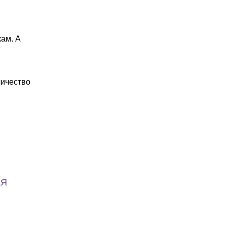
кам. А
личество
АЯ