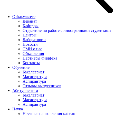
О факультете
Деканат
Кафедры
Отделение по работе с иностранными студентами
Центры
Лаборатории
Новости
СМИ о нас
Объявления
Партнеры Филфака
Контакты
Обучение
Бакалавриат
Магистратура
Аспирантура
Отзывы выпускников
Абитуриентам
Бакалавриат
Магистратура
Аспирантура
Наука
Научные направления кафедр