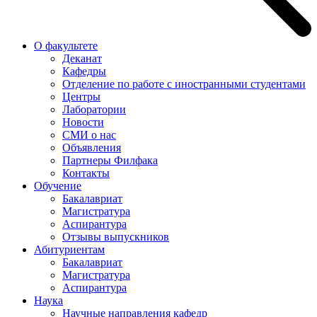
О факультете
Деканат
Кафедры
Отделение по работе с иностранными студентами
Центры
Лаборатории
Новости
СМИ о нас
Объявления
Партнеры Филфака
Контакты
Обучение
Бакалавриат
Магистратура
Аспирантура
Отзывы выпускников
Абитуриентам
Бакалавриат
Магистратура
Аспирантура
Наука
Научные направления кафедр