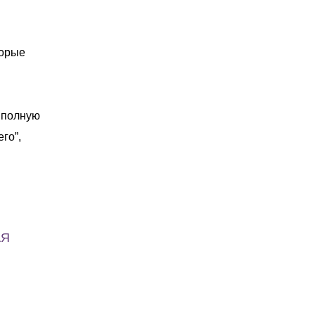
торые
а полную
го”,
АЯ