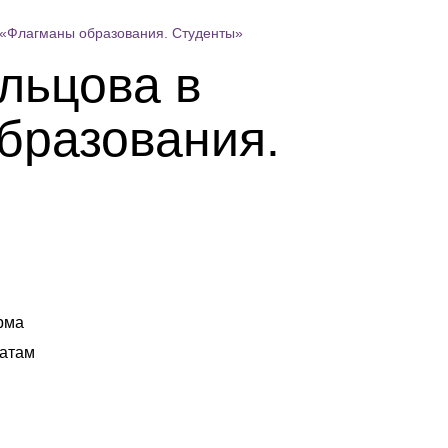
 «Флагманы образования. Студенты»
льцова в
бразования.
рма
татам