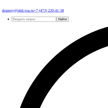
deanery@phil.vsu.ru
+7 (473)
220-41-38
Найти