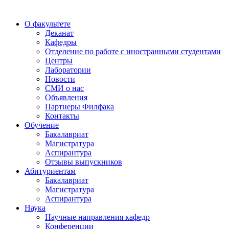
О факультете
Деканат
Кафедры
Отделение по работе с иностранными студентами
Центры
Лаборатории
Новости
СМИ о нас
Объявления
Партнеры Филфака
Контакты
Обучение
Бакалавриат
Магистратура
Аспирантура
Отзывы выпускников
Абитуриентам
Бакалавриат
Магистратура
Аспирантура
Наука
Научные направления кафедр
Конференции