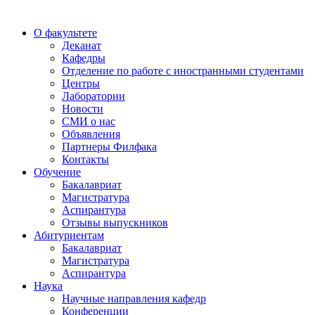
О факультете
Деканат
Кафедры
Отделение по работе с иностранными студентами
Центры
Лаборатории
Новости
СМИ о нас
Объявления
Партнеры Филфака
Контакты
Обучение
Бакалавриат
Магистратура
Аспирантура
Отзывы выпускников
Абитуриентам
Бакалавриат
Магистратура
Аспирантура
Наука
Научные направления кафедр
Конференции