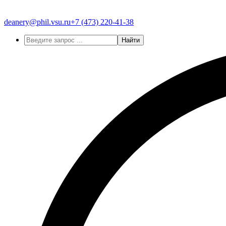
deanery@phil.vsu.ru
+7 (473)
220-41-38
Найти