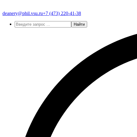
deanery@phil.vsu.ru
+7 (473)
220-41-38
Найти