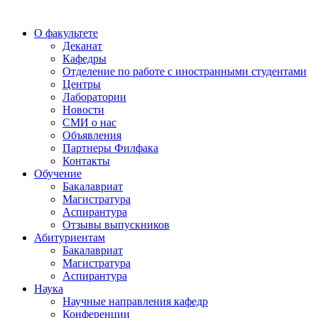
О факультете
Деканат
Кафедры
Отделение по работе с иностранными студентами
Центры
Лаборатории
Новости
СМИ о нас
Объявления
Партнеры Филфака
Контакты
Обучение
Бакалавриат
Магистратура
Аспирантура
Отзывы выпускников
Абитуриентам
Бакалавриат
Магистратура
Аспирантура
Наука
Научные направления кафедр
Конференции