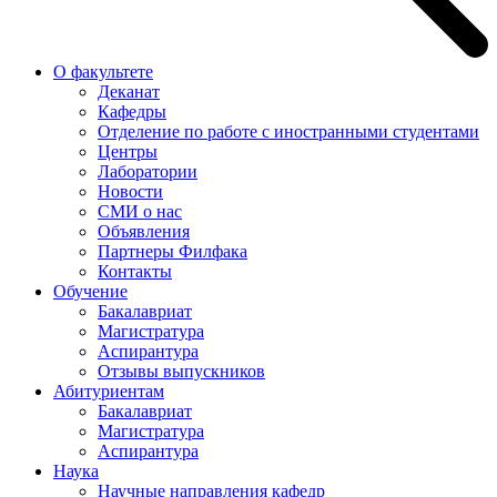
О факультете
Деканат
Кафедры
Отделение по работе с иностранными студентами
Центры
Лаборатории
Новости
СМИ о нас
Объявления
Партнеры Филфака
Контакты
Обучение
Бакалавриат
Магистратура
Аспирантура
Отзывы выпускников
Абитуриентам
Бакалавриат
Магистратура
Аспирантура
Наука
Научные направления кафедр