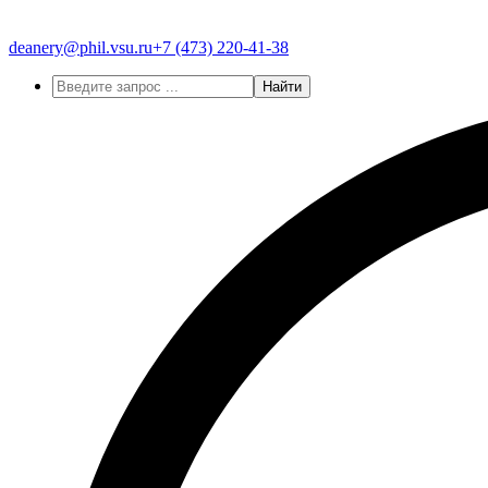
deanery@phil.vsu.ru
+7 (473)
220-41-38
Найти