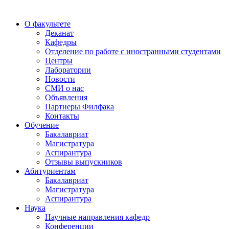
О факультете
Деканат
Кафедры
Отделение по работе с иностранными студентами
Центры
Лаборатории
Новости
СМИ о нас
Объявления
Партнеры Филфака
Контакты
Обучение
Бакалавриат
Магистратура
Аспирантура
Отзывы выпускников
Абитуриентам
Бакалавриат
Магистратура
Аспирантура
Наука
Научные направления кафедр
Конференции