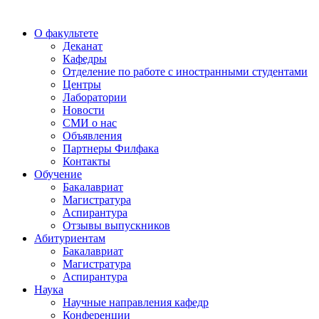
О факультете
Деканат
Кафедры
Отделение по работе с иностранными студентами
Центры
Лаборатории
Новости
СМИ о нас
Объявления
Партнеры Филфака
Контакты
Обучение
Бакалавриат
Магистратура
Аспирантура
Отзывы выпускников
Абитуриентам
Бакалавриат
Магистратура
Аспирантура
Наука
Научные направления кафедр
Конференции