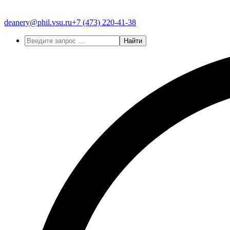
deanery@phil.vsu.ru
+7 (473)
220-41-38
Найти