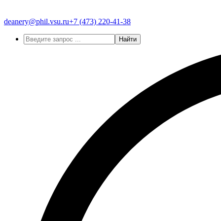
deanery@phil.vsu.ru
+7 (473)
220-41-38
Найти