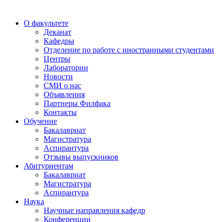
О факультете
Деканат
Кафедры
Отделение по работе с иностранными студентами
Центры
Лаборатории
Новости
СМИ о нас
Объявления
Партнеры Филфака
Контакты
Обучение
Бакалавриат
Магистратура
Аспирантура
Отзывы выпускников
Абитуриентам
Бакалавриат
Магистратура
Аспирантура
Наука
Научные направления кафедр
Конференции