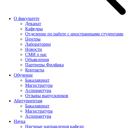
О факультете
Деканат
Кафедры
Отделение по работе с иностранными студентами
Центры
Лаборатории
Новости
СМИ о нас
Объявления
Партнеры Филфака
Контакты
Обучение
Бакалавриат
Магистратура
Аспирантура
Отзывы выпускников
Абитуриентам
Бакалавриат
Магистратура
Аспирантура
Наука
Научные направления кафедр