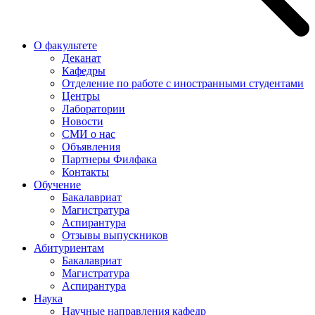
О факультете
Деканат
Кафедры
Отделение по работе с иностранными студентами
Центры
Лаборатории
Новости
СМИ о нас
Объявления
Партнеры Филфака
Контакты
Обучение
Бакалавриат
Магистратура
Аспирантура
Отзывы выпускников
Абитуриентам
Бакалавриат
Магистратура
Аспирантура
Наука
Научные направления кафедр