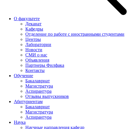
О факультете
Деканат
Кафедры
Отделение по работе с иностранными студентами
Центры
Лаборатории
Новости
СМИ о нас
Объявления
Партнеры Филфака
Контакты
Обучение
Бакалавриат
Магистратура
Аспирантура
Отзывы выпускников
Абитуриентам
Бакалавриат
Магистратура
Аспирантура
Наука
Научные направления кафедр