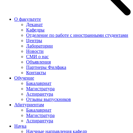
О факультете
Деканат
Кафедры
Отделение по работе с иностранными студентами
Центры
Лаборатории
Новости
СМИ о нас
Объявления
Партнеры Филфака
Контакты
Обучение
Бакалавриат
Магистратура
Аспирантура
Отзывы выпускников
Абитуриентам
Бакалавриат
Магистратура
Аспирантура
Наука
Научные направления кафедр